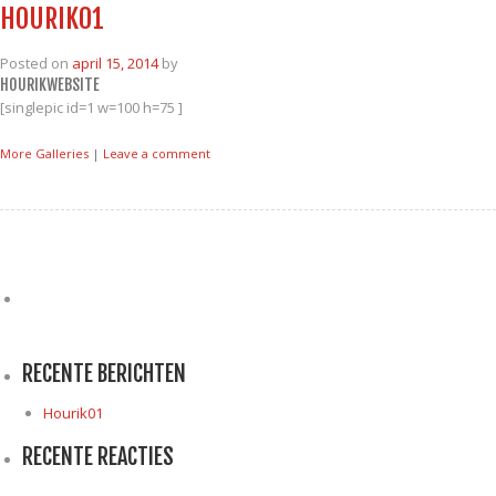
HOURIK01
Posted on
april 15, 2014
by
HOURIKWEBSITE
[singlepic id=1 w=100 h=75 ]
More Galleries
|
Leave a comment
Zoeken
naar:
RECENTE BERICHTEN
Hourik01
RECENTE REACTIES