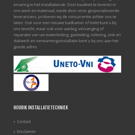
ervaring in het installatievak. Door kwaliteit te leveren in
ons werk en materiaal, mede door onze gespecialiseerde
leveranciers, proberen wij de concurrentie achter ons te
laten. Ook voor een nieuwe badkamer of toilet kunt u bij
ons terecht, maar ook voor aanleg, vervanging of
reparatie van uw waterleiding, gasleiding, riolering, zink en
dakwerk en verwarmingsinstallatie bent u bij ons aan het
goede adres.
HOURIK INSTALLATIETECHNIEK
Contact
Disclaimer