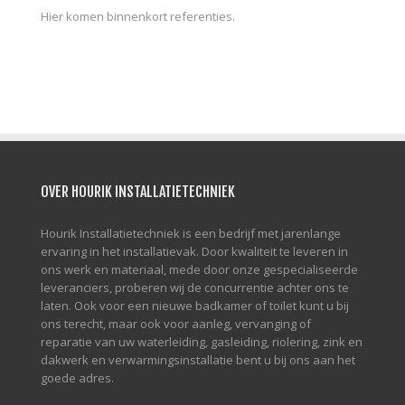
Hier komen binnenkort referenties.
OVER HOURIK INSTALLATIETECHNIEK
Hourik Installatietechniek is een bedrijf met jarenlange
ervaring in het installatievak. Door kwaliteit te leveren in
ons werk en materiaal, mede door onze gespecialiseerde
leveranciers, proberen wij de concurrentie achter ons te
laten. Ook voor een nieuwe badkamer of toilet kunt u bij
ons terecht, maar ook voor aanleg, vervanging of
reparatie van uw waterleiding, gasleiding, riolering, zink en
dakwerk en verwarmingsinstallatie bent u bij ons aan het
goede adres.